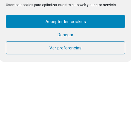
Usamos cookies para optimizar nuestro sitio web y nuestro servicio.
Accepter les cookies
Denegar
Ver preferencias
Debido a las restricciones y a todas las medidas de
seguridad que tenemos que tomar para frenar la pandemia
causada por la Covid-19, el culto al público queda
suspendido en la Cartuja, os iremos informando para ir
retomando poco a poco la normalidad.