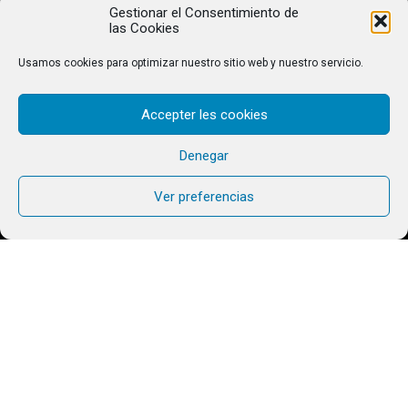
Gestionar el Consentimiento de
las Cookies
Usamos cookies para optimizar nuestro sitio web y nuestro servicio.
Accepter les cookies
Denegar
Ver preferencias
E
l Fin de semana del 1-2 de mayo
tendremos un encuentro alrededor del
fuego, podremos descubrir que así como
infinitas son las estrellas del firmamento,
también es el amor de Dios por nosotros.
Empezaremos el sábado por la tarde, con una
barbacoa alrededor del fuego donde nos
pondremos al día, jugaremos, nos divertiremos,
rezaremos y haremos amistad. Seguiremos el