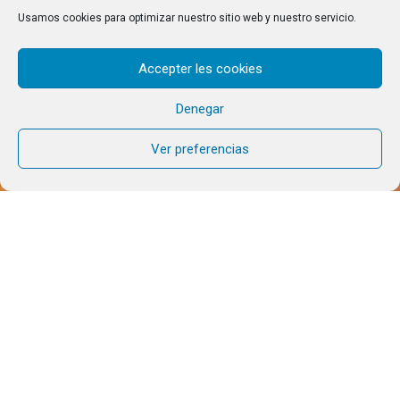
Usamos cookies para optimizar nuestro sitio web y nuestro servicio.
Accepter les cookies
Denegar
Ver preferencias
Ven a vivir el fin de semana de Pentecostés con
nosotros. Una propuesta para jóvenes, para recibir
la fuerza del Espíritu en tu vida, para celebrar, para
vivir la fraternidad, para compartir, para dejarse
tocar por Dios a través de su Espíritu.
¡Te esperamos!
AMA Y SABRÁS TODO